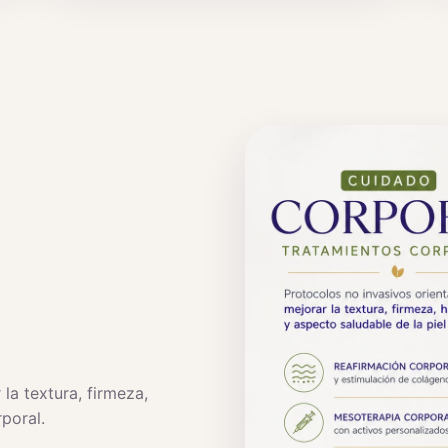
s
la textura, firmeza,
rporal.