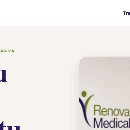
Tr
VASIVA
u
tu