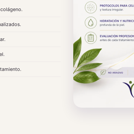
 colágeno.
alizados.
ar.
el.
atamiento.